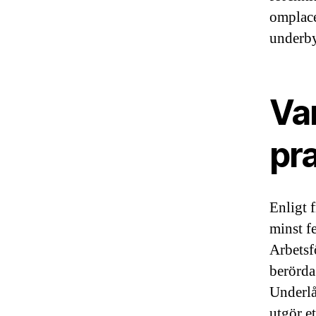
omplace
underby
Va
pr
Enligt 
minst f
Arbetsf
berörda 
Underlåt
utgör e