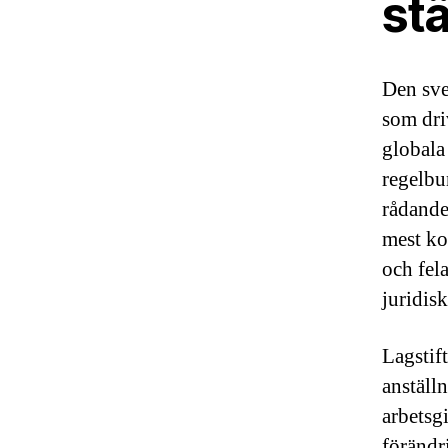
stä
Den sve
som dri
globala
regelbu
rådande
mest ko
och fel
juridis
Lagstif
anställ
arbetsg
förändr