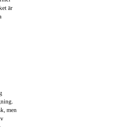
ket är
a
g
gning.
sk, men
av