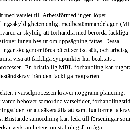
llt med varslet till Arbetsförmedlingen löper
lingsskyldigheten enligt medbestämmandelagen (M
ivaren är skyldig att förhandla med berörda fackliga
ationer innan beslut om uppsägning fattas. Dessa
lingar ska genomföras på ett seriöst sätt, och arbetsg
unna visa att fackliga synpunkter har beaktats i
processen. En bristfällig MBL-förhandling kan utgör
deståndskrav från den fackliga motparten.
ekten i varselprocessen kräver noggrann planering.
ivaren behöver samordna varseltider, förhandlingsti
ngstider för att säkerställa att samtliga formella kra
s. Bristande samordning kan leda till förseningar som 
erkar verksamhetens omställningsförmåga.