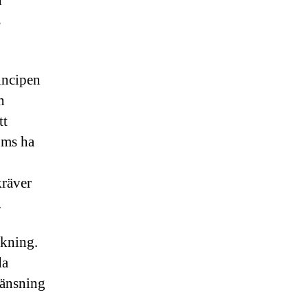
h
s
incipen
n
tt
öms ha
kräver
.
ckning.
da
ränsning