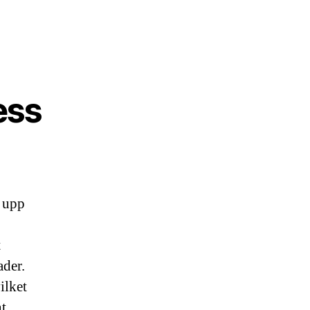
ess
a upp
t
ader.
ilket
t.