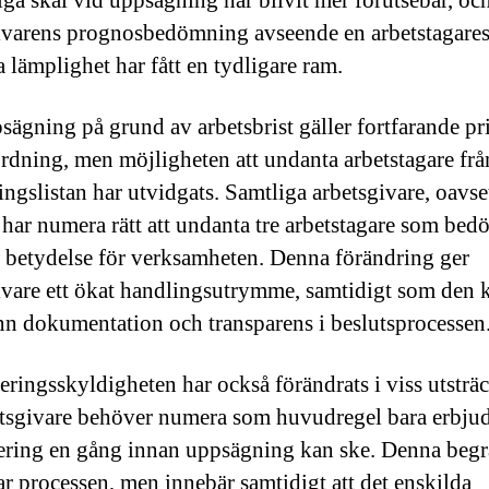
iga skäl vid uppsägning har blivit mer förutsebar, oc
ivarens prognosbedömning avseende en arbetstagare
a lämplighet har fått en tydligare ram.
sägning på grund av arbetsbrist gäller fortfarande pr
rdning, men möjligheten att undanta arbetstagare frå
ingslistan har utvidgats. Samtliga arbetsgivare, oavse
, har numera rätt att undanta tre arbetstagare som bed
d betydelse för verksamheten. Denna förändring ger
ivare ett ökat handlingsutrymme, samtidigt som den 
n dokumentation och transparens i beslutsprocessen
ringsskyldigheten har också förändrats i viss utsträ
tsgivare behöver numera som huvudregel bara erbju
ring en gång innan uppsägning kan ske. Denna beg
ar processen, men innebär samtidigt att det enskilda