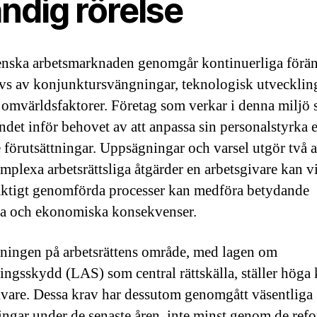
ndig rörelse
nska arbetsmarknaden genomgår kontinuerliga förän
vs av konjunktursvängningar, teknologisk utvecklin
 omvärldsfaktorer. Företag som verkar i denna miljö s
ndet inför behovet av att anpassa sin personalstyrka e
 förutsättningar. Uppsägningar och varsel utgör två 
mplexa arbetsrättsliga åtgärder en arbetsgivare kan vi
aktigt genomförda processer kan medföra betydande
ka och ekonomiska konsekvenser.
tningen på arbetsrättens område, med lagen om
ningsskydd (LAS) som central rättskälla, ställer höga
ivare. Dessa krav har dessutom genomgått väsentliga
ingar under de senaste åren, inte minst genom de ref