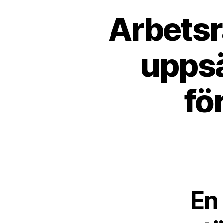
Arbetsr
uppsä
fö
En