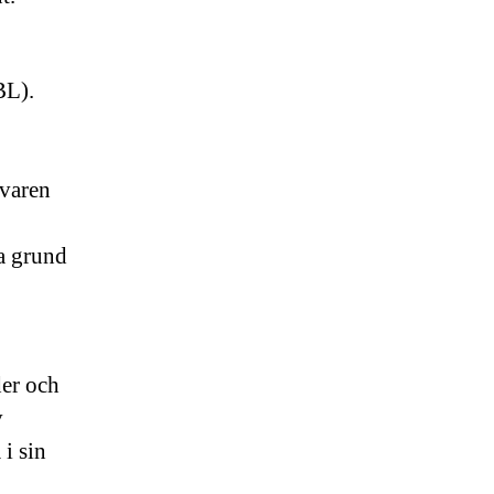
BL).
ivaren
a grund
der och
v
i sin