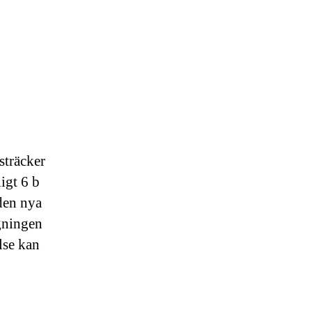
sträcker
igt 6 b
 den nya
agningen
lse kan