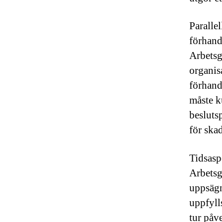
Paralle
förhand
Arbetsg
organis
förhand
måste k
besluts
för ska
Tidsasp
Arbetsg
uppsägni
uppfyll
tur påv