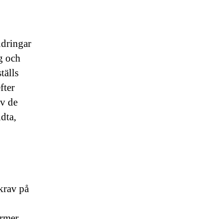
dringar
g och
tälls
fter
av de
dta,
 krav på
ormer