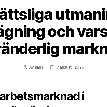
ättsliga utmani
gning och varse
ränderlig mark
Av
hans
7 augusti, 2026
Inläggsförfattare
Inläggsdatum
 arbetsmarknad i