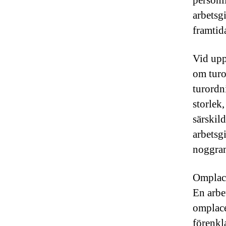
personl
arbetsg
framtid
Vid upp
om turo
turordn
storlek
särskil
arbetsg
noggran
Omplace
En arbe
omplace
förenkl