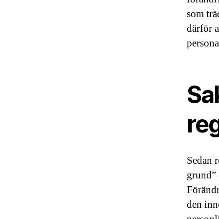
som träd
därför 
persona
Sa
reg
Sedan r
grund” 
Förändr
den inn