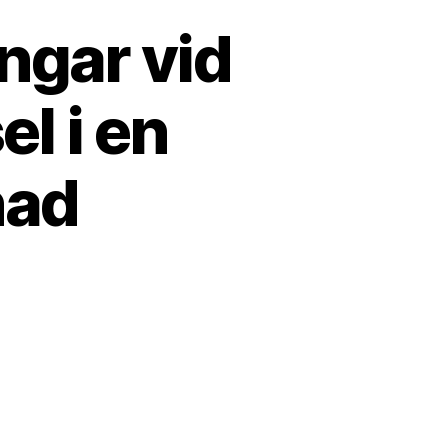
ngar vid
l i en
nad