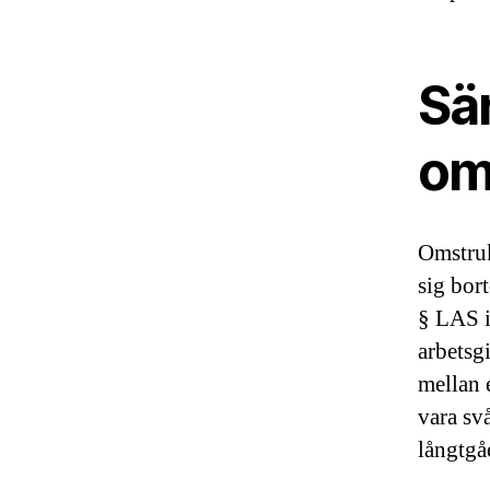
Sä
om
Omstruk
sig bor
§ LAS i
arbetsg
mellan 
vara svå
långtgå