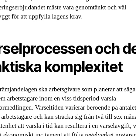
ringserbjudandet måste vara genomtänkt och väl
ggt för att uppfylla lagens krav.
rselprocessen och d
aktiska komplexitet
främjandelagen ska arbetsgivare som planerar att säg
em arbetstagare inom en viss tidsperiod varsla
örmedlingen. Varseltiden varierar beroende på antale
arbetstagare och kan sträcka sig från två till sex mån
enhet att varsla i tid kan resultera i en varselavgift, v
tt ekonomiskt incitament att följa regelverket noggran