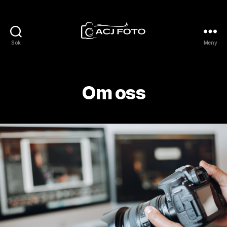
Sök
Meny
Acjfoto.se
Om oss